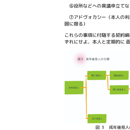
⑥役所などへの異議申立てな
⑦アドヴォカシー（本人の利益
囲に限る）
これらの事項に付随する契約締
ずれにせよ、本人と定期的に 
図 ３ 成年後見