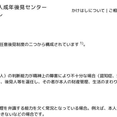
法人成年後見センター
かけはしについて
|
ご相
し
1)
任意後見制度の二つから構成されています
。
人）の判断能力が精神上の障害により不十分な場合（認知症、
に、後見人等を選任し、その者が本人の財産管理、生活のまわ
理を弁識する能力を欠く常況となっている場合。例えば、本人
できないなどの場合です。