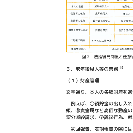
図 2 法廷後見制度と任
3)
３．成年後見人等の業務
（１）財産管理
文字通り、本人の各種財産を適
例えば、①預貯金の出し入れ
領、⑤貴金属など高価な動産の
留分減殺請求、⑧訴訟行為、裁
初回報告、定期報告の際には