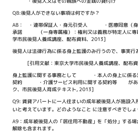
・後見人又はその親族への金銭の貸付け [引用文
Q8:後見人ができない事項は何ですか？
A8： ・連帯保証人・身元引受人 ・医療同意
承諾 （一身専属権）：権利又は義務が特定人に専
学市民後見人養成講座、配布資料、2013]
後見人は法律行為に係る身上監護のみ行うので、事実行
[引用文献：東京大学市民後見人養成講座、配布資料、
身上監護に関する事務として ・本人の身上に係
契約 ・介護サービス利用に関する契約等 があり
ク、市民後見人育成テキスト, 2013]
Q9: 賃貸アパートに一人住まいの成年被後見人が施設
いと考えています。どのようなこと に注意すべきでしょ
A9：成年被後見人の「居住用不動産」を「処分」する
解除も含まれます。