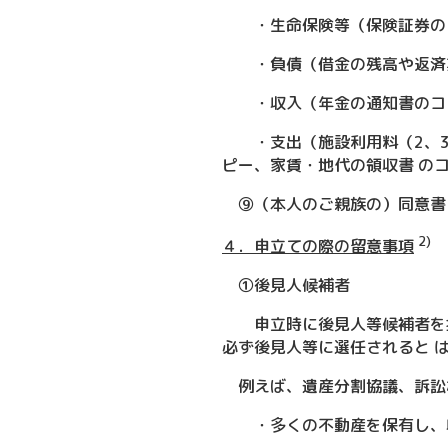
・生命保険等（保険証券の
・負債（借金の残高や返済期
・収入（年金の通知書のコピ
・支出（施設利用料（2、3
ピー、家賃・地代の領収書 の
⑨（本人のご親族の）同意書
2)
４．申立ての際の留意事項
①後見人候補者
申立時に後見人等候補者を推
必ず後見人等に選任されると 
例えば、遺産分割協議、訴訟
・多くの不動産を保有し、