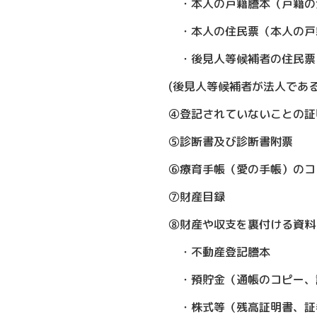
・本人の戸籍謄本（戸籍の
・本人の住民票（本人の戸
・後見人等候補者の住民票（
(後見人等候補者が法人である
④登記されていないことの証
⑤診断書及び診断書附票
⑥療育手帳（愛の手帳）のコ
⑦財産目録
⑧財産や収支を裏付ける資料
・不動産登記謄本
・預貯金（通帳のコピー、
・株式等（残高証明書、証